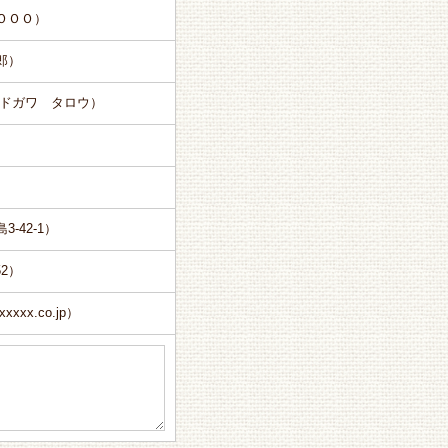
ＯＯＯ）
郎）
エドガワ タロウ）
-42-1）
52）
xxx.co.jp）