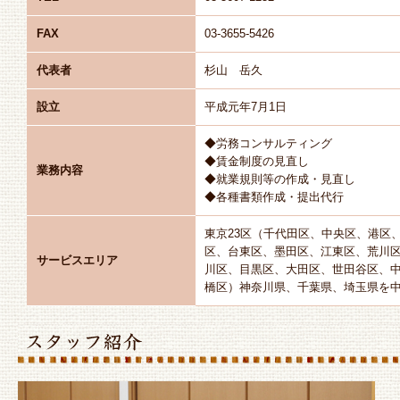
FAX
03-3655-5426
代表者
杉山 岳久
設立
平成元年7月1日
◆労務コンサルティング
◆賃金制度の見直し
業務内容
◆就業規則等の作成・見直し
◆各種書類作成・提出代行
東京23区（千代田区、中央区、港区
区、台東区、墨田区、江東区、荒川
サービスエリア
川区、目黒区、大田区、世田谷区、
橋区）神奈川県、千葉県、埼玉県を